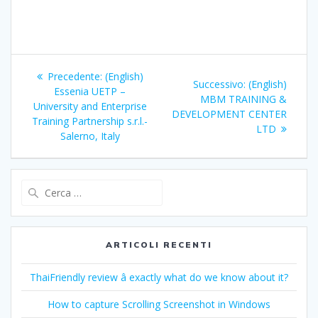
Navigazione
Articolo
Precedente:
(English)
Articolo
Successivo:
(English)
articoli
precedente:
Essenia UETP –
successivo:
MBM TRAINING &
University and Enterprise
DEVELOPMENT CENTER
Training Partnership s.r.l.-
LTD
Salerno, Italy
Ricerca
per:
ARTICOLI RECENTI
ThaiFriendly review â exactly what do we know about it?
How to capture Scrolling Screenshot in Windows