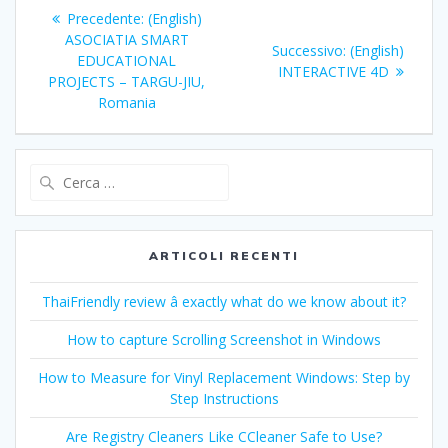
Navigazione
Articolo
Precedente:
(English)
articoli
precedente:
ASOCIATIA SMART
Articolo
Successivo:
(English)
EDUCATIONAL
successivo:
INTERACTIVE 4D
PROJECTS – TARGU-JIU,
Romania
Ricerca
per:
ARTICOLI RECENTI
ThaiFriendly review â exactly what do we know about it?
How to capture Scrolling Screenshot in Windows
How to Measure for Vinyl Replacement Windows: Step by
Step Instructions
Are Registry Cleaners Like CCleaner Safe to Use?