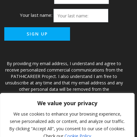
Your last name:
By providing my email address, I understand and agree to
receive personalized commercial communications from the
PATH4CAREER Project. I also understand I am free to
unsubscribe at any time and that my email address and any
other personal data will be removed from the
PATH4CAREER Project and accompanying database.
We value your privacy
We use cookies to enhance your browsing experience,
Path4Career
serve personalized ads or content, and analyze our traffic.
By clicking "Accept All", you consent to our use of cookies.
Check our
Cookie Policy