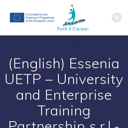
Salta
al
contenuto
(English) Essenia
UETP – University
and Enterprise
Training
Partnership s.r.l.-