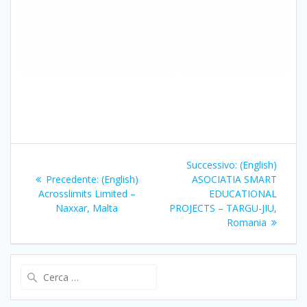
Navigazione
Articolo
Successivo:
(English)
articoli
Articolo
successivo:
Precedente:
(English)
ASOCIATIA SMART
precedente:
Acrosslimits Limited –
EDUCATIONAL
Naxxar, Malta
PROJECTS – TARGU-JIU,
Romania
Ricerca
per: